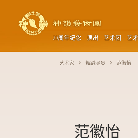
20周年纪念
演出
艺术团
艺
艺术家
舞蹈演员
范徽怡
范徽怡