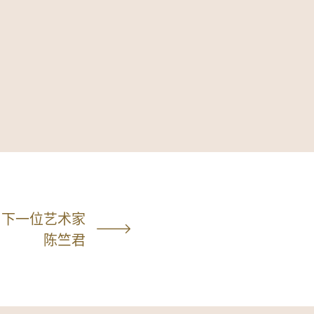
下一位艺术家
陈竺君