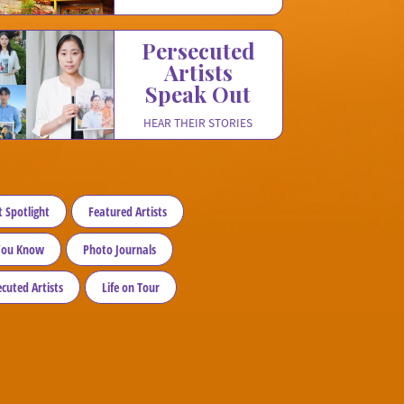
Persecuted

Artists

Speak Out
HEAR THEIR STORIES
t Spotlight
Featured Artists
You Know
Photo Journals
cuted Artists
Life on Tour