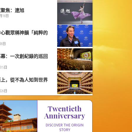
家聚焦：連旭
1月16日
中心觀眾稱神韻「純粹的
」
月8日
落幕：一次創紀錄的巡回
月15日
而上，從不為人知到世界
月26日
Twentieth

Anniversary
DISCOVER THE ORIGIN
STORY