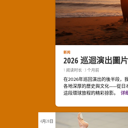
新闻
2026 巡迴演出
1
阅读时长
·
3 个月前
在2026年巡回演出的後半段
各地深厚的歷史與文化——從日
這段環球旅程的精彩掠影。
详
4月
28日