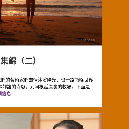
圖片集錦（二）
，我們的藝術家們盡情沐浴陽光，也一路領略世界
本靜謐的寺廟，到阿根廷廣袤的牧場。下面是
细信息