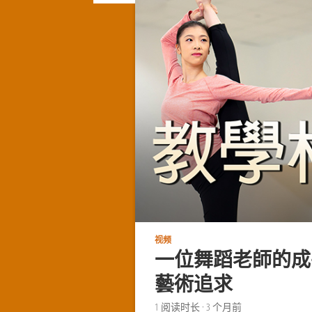
视频
一位舞蹈老師的成
藝術追求
1
阅读时长
·
3 个月前