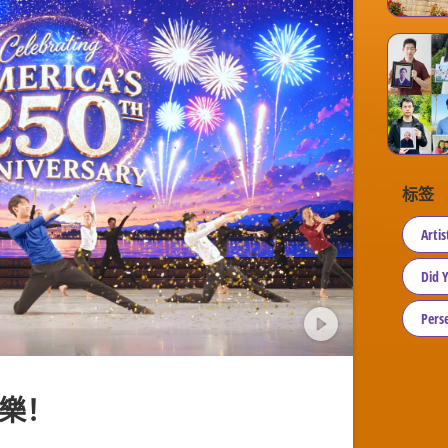
标签
Artis
Did 
Perse
樂！