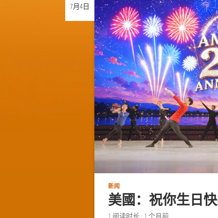
7月
4日
新闻
美國：祝你生日快
1
阅读时长
·
1 个月前