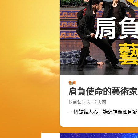
新闻
肩負使命的藝術家
15
阅读时长
·
17 天前
一個鼓舞人心、講述神韻如何誕