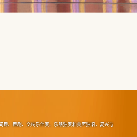
间舞、舞剧、交响乐伴奏、乐器独奏和美声独唱，复兴与