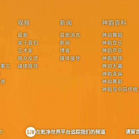
视频
新闻
神韵百科
最新
最新消息
神韵舞蹈
关于我们
新闻
神韵音乐
艺术家
博客
神韵声乐
观众反馈
媒体报导
神韵服饰
本事实
媒体报导
神韵天幕
战
神韵道具
啟迪
神韵舞剧
神韵与中国传统
动：
请留
在乾净世界平台追踪我们的频道