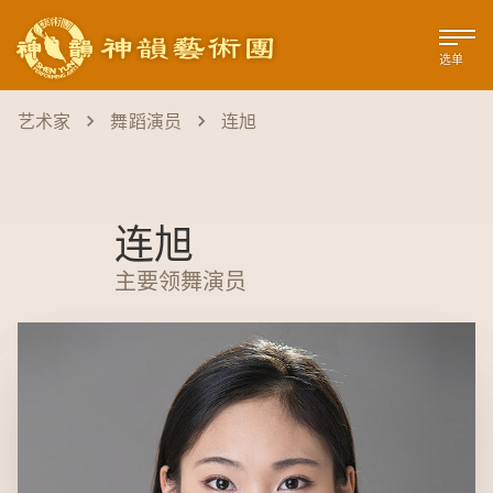
选单
艺术家
舞蹈演员
连旭
连旭
主要领舞演员