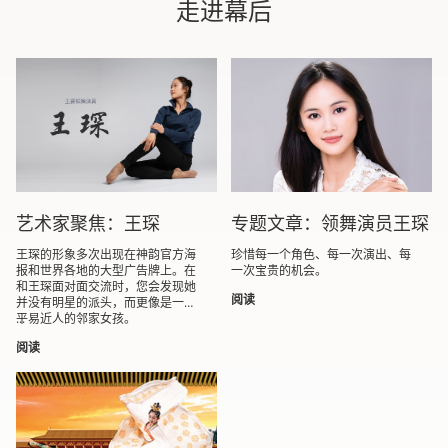
走进幕后
艺术家聚焦：王琛
专题文章：领舞演员王琛
王琛的形象多次出现在神韵官方海
珍惜每一个角色、每一次演出、每
报和世界各地的大型广告牌上。在
一次宝贵的机会。
和王琛面对面交流时，您会发现她
阅读
并没有明星的派头，而更像是一名
平易近人的邻家女孩。
...
阅读