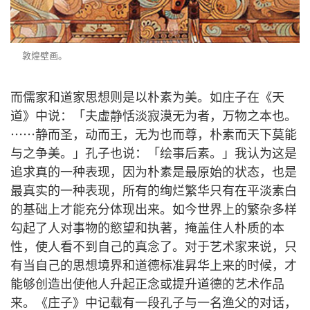
敦煌壁画。
而儒家和道家思想则是以朴素为美。如庄子在《天
道》中说：「夫虚静恬淡寂漠无为者，万物之本也。
⋯⋯静而圣，动而王，无为也而尊，朴素而天下莫能
与之争美。」孔子也说：「绘事后素。」我认为这是
追求真的一种表现，因为朴素是最原始的状态，也是
最真实的一种表现，所有的绚烂繁华只有在平淡素白
的基础上才能充分体现出来。如今世界上的繁杂多样
勾起了人对事物的慾望和执著，掩盖住人朴质的本
性，使人看不到自己的真念了。对于艺术家来说，只
有当自己的思想境界和道德标准昇华上来的时候，才
能够创造出使他人升起正念或提升道德的艺术作品
来。《庄子》中记载有一段孔子与一名渔父的对话，