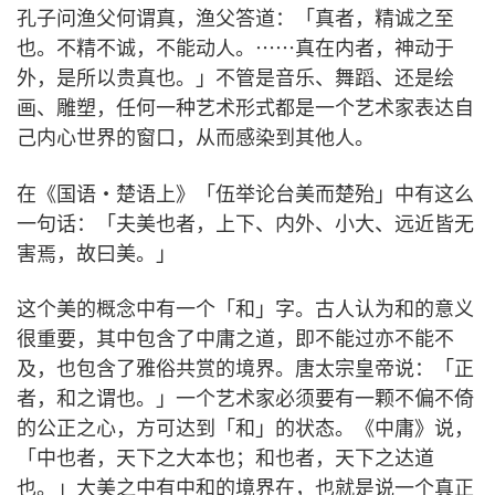
孔子问渔父何谓真，渔父答道：「真者，精诚之至
也。不精不诚，不能动人。⋯⋯真在内者，神动于
外，是所以贵真也。」不管是音乐、舞蹈、还是绘
画、雕塑，任何一种艺术形式都是一个艺术家表达自
己内心世界的窗口，从而感染到其他人。
在《国语·楚语上》「伍举论台美而楚殆」中有这么
一句话：「夫美也者，上下、内外、小大、远近皆无
害焉，故曰美。」
这个美的概念中有一个「和」字。古人认为和的意义
很重要，其中包含了中庸之道，即不能过亦不能不
及，也包含了雅俗共赏的境界。唐太宗皇帝说：「正
者，和之谓也。」一个艺术家必须要有一颗不偏不倚
的公正之心，方可达到「和」的状态。《中庸》说，
「中也者，天下之大本也；和也者，天下之达道
也。」大美之中有中和的境界在，也就是说一个真正