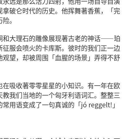
叔永远是那么活力四射，他用一场自导自演
现拿破仑时代的历史。他挥舞著香蕉，「完
历险。
铜和大理石的雕像展现著古老的神话——珀
斯征服会喷火的卡库斯。彼时的我们正一边
地观望，却被周围「血腥的场景」弄得不舒
也在吸收著零零星星的小知识。有一年在欧
天教我们当地的一个匈牙利语词汇。整整三
语变成了一句真诚的「jó reggelt!」