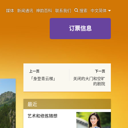
媒体
新闻通讯
神韵百科
联系我们
搜索
中文简体
订票信息
上一页
下一页
「身登青云梯」
关闭的大门和空旷
的剧院
最近
艺术和修炼随想