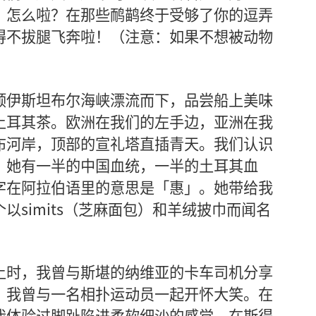
。怎么啦？在那些鸸鹋终于受够了你的逗弄
得不拔腿飞奔啦！（注意：如果不想被动物
）
顺伊斯坦布尔海峡漂流而下，品尝船上美味
土耳其茶。欧洲在我们的左手边，亚洲在我
布河岸，顶部的宣礼塔直插青天。我们认识
。她有一半的中国血统，一半的土耳其血
字在阿拉伯语里的意思是「惠」。她带给我
以simits（芝麻面包）和羊绒披巾而闻名
上时，我曾与斯堪的纳维亚的卡车司机分享
，我曾与一名相扑运动员一起开怀大笑。在
我体验过脚趾陷进柔软细沙的感觉。在斯得