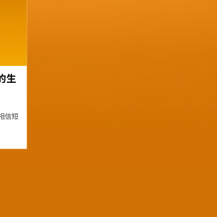
的生
相信短