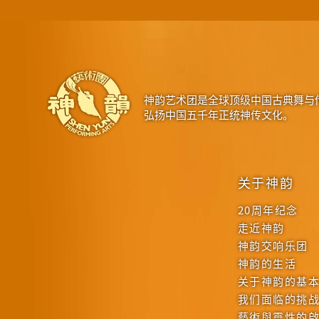
神韵艺术团是全球顶级中国古典舞与
弘扬中国五千年正统神传文化。
关于神韵
20周年纪念
走近神韵
神韵交响乐团
神韵的生活
关于神韵的基
我们面临的挑
藝術與靈性的