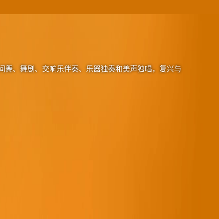
间舞、舞剧、交响乐伴奏、乐器独奏和美声独唱，复兴与