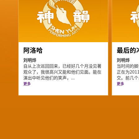
阿洛哈
最后的
刘明烨
刘明烨
自从上次巡回回来，已经好几个月没见著
当时间的脚
观众了，我很高兴又能和他们见面。能在
正在为20
演出中听见他们的笑声，...
交。前几个星
更多
更多