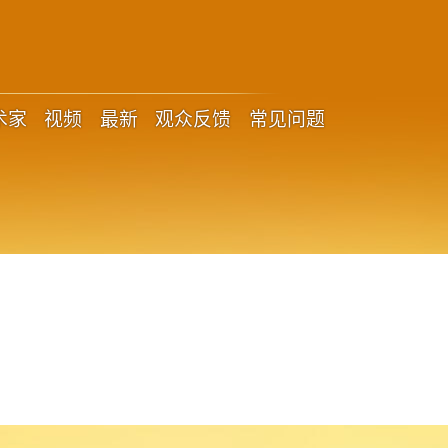
术家
视频
最新
观众反馈
常见问题