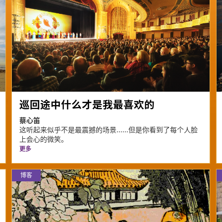
巡回途中什么才是我最喜欢的
蔡心笛
这听起来似乎不是最震撼的场景......但是你看到了每个人脸
上会心的微笑。
更多
博客