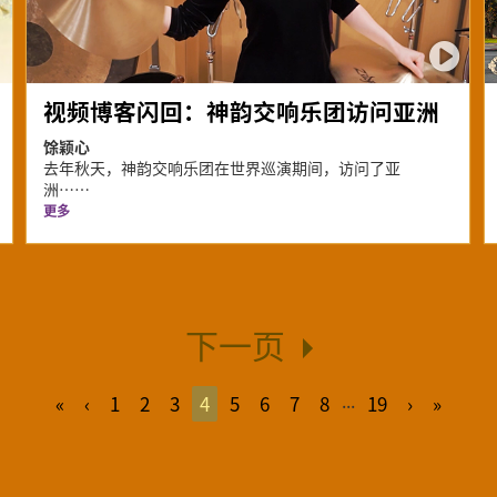
视频博客闪回：神韵交响乐团访问亚洲
馀颖心
去年秋天，神韵交响乐团在世界巡演期间，访问了亚
洲⋯⋯
更多
下一页
...
«
‹
1
2
3
4
5
6
7
8
19
›
»