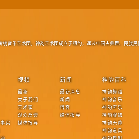
传统音乐艺术团。神韵艺术团成立于纽约，通过中国古典舞、民族民
视频
新闻
神韵百科
最新
最新消息
神韵舞蹈
关于我们
新闻
神韵音乐
艺术家
博客
神韵声乐
观众反馈
媒体报导
神韵服饰
本事实
媒体报导
神韵天幕
战
神韵道具
啟迪
神韵舞剧