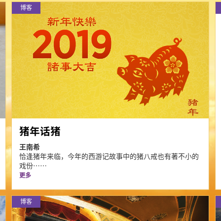
博客
猪年话猪
王南希
恰逢猪年来临，今年的西游记故事中的猪八戒也有著不小的
戏份⋯⋯
更多
博客