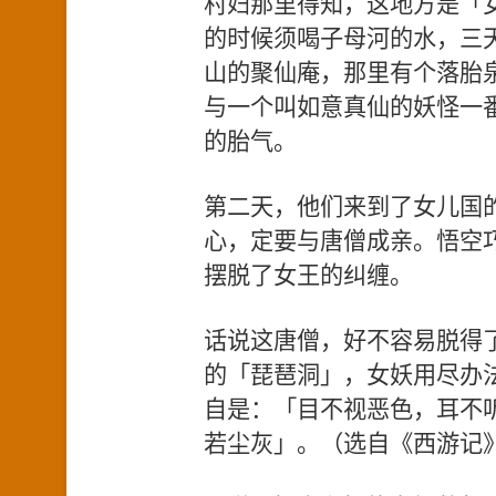
村妇那里得知，这地方是「
的时候须喝子母河的水，三
山的聚仙庵，那里有个落胎
与一个叫如意真仙的妖怪一
的胎气。
第二天，他们来到了女儿国
心，定要与唐僧成亲。悟空
摆脱了女王的纠缠。
话说这唐僧，好不容易脱得
的「琵琶洞」，女妖用尽办
自是：「目不视恶色，耳不
若尘灰」。（选自《西游记