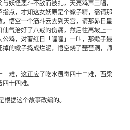
父与妖怪恶斗不敌而被扎，天亮鸡声三唱，
萨指点，才知这女妖原是个蠍子精，需请那
救。悟空一个筋斗云去到天宫，请那昴日星
口仙气治好了八戒的伤痛，然后往高坡上一
大公鸡，对著红日「喔喔」一叫，那蠍子最
死掉的蠍子捣成烂泥，悟空烧了琵琶洞，师
十一难，这正应了吃水遭毒四十二难，西梁
苦四十四难。
就是根据这个故事改编的。