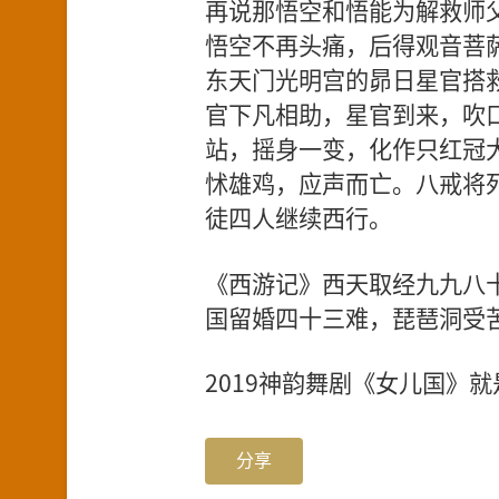
再说那悟空和悟能为解救师
悟空不再头痛，后得观音菩
东天门光明宫的昴日星官搭
官下凡相助，星官到来，吹
站，摇身一变，化作只红冠
怵雄鸡，应声而亡。八戒将
徒四人继续西行。
《西游记》西天取经九九八
国留婚四十三难，琵琶洞受
2019神韵舞剧《女儿国》
分享