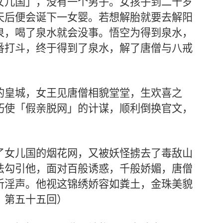
女儿国」，没有一个男子。女孩子到二十岁
天后便会诞下一女婴。若想解胎就要去解阳
泉，喝了泉水就会没事。悟空为得到泉水，
番打斗，终于得到了泉水，解了唐僧与八戒
的皇城，女王见唐僧相貌堂堂，生欢喜之
巧使「假亲脱网」的计谋，顺利倒换官文，
了女儿国的烟花网，又被妖怪掳去了毒敌山
法勾引他，面对百般诱惑，千般娇媚，唐僧
听淫声。他视这锦绣娇容如粪土，金珠美貌
》第五十五回）