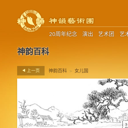
20周年纪念
演出
艺术团
艺
神韵百科
>
上一页
神韵百科
女儿国