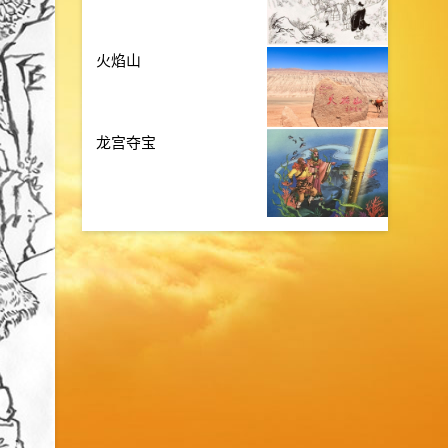
火焰山
龙宫夺宝