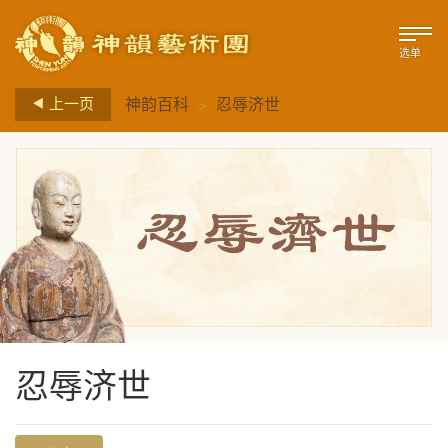
选单
>
上一页
神韵百科
忍辱济世
忍辱济世