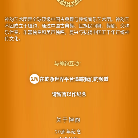
神韵艺术团是全球顶级中国古典舞与传统音乐艺术团。神韵艺
术团成立于纽约，通过中国古典舞、民族民间舞、舞剧、交响
乐伴奏、乐器独奏和美声独唱，复兴与弘扬中国五千年正统神
传文化。
与神韵互动：
在乾净世界平台追踪我们的频道
请留言以作纪念
关于神韵
20周年纪念