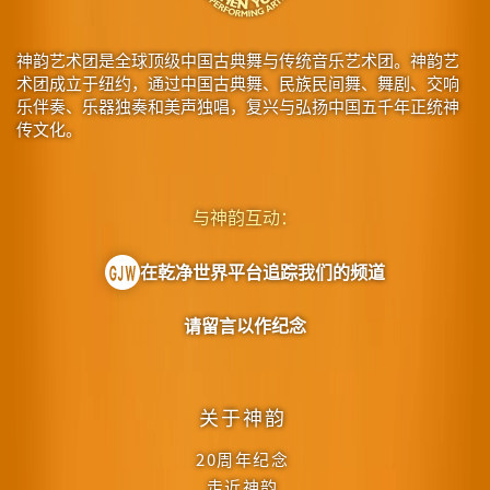
神韵艺术团是全球顶级中国古典舞与传统音乐艺术团。神韵艺
术团成立于纽约，通过中国古典舞、民族民间舞、舞剧、交响
乐伴奏、乐器独奏和美声独唱，复兴与弘扬中国五千年正统神
传文化。
与神韵互动：
在乾净世界平台追踪我们的频道
请留言以作纪念
关于神韵
20周年纪念
走近神韵