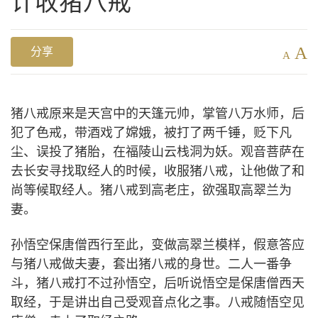
计收猪八戒
A
分享
A
猪八戒原来是天宫中的天篷元帅，掌管八万水师，后
犯了色戒，带酒戏了嫦娥，被打了两千锤，贬下凡
尘、误投了猪胎，在福陵山云栈洞为妖。观音菩萨在
去长安寻找取经人的时候，收服猪八戒，让他做了和
尚等候取经人。猪八戒到高老庄，欲强取高翠兰为
妻。
孙悟空保唐僧西行至此，变做高翠兰模样，假意答应
与猪八戒做夫妻，套出猪八戒的身世。二人一番争
斗，猪八戒打不过孙悟空，后听说悟空是保唐僧西天
取经，于是讲出自己受观音点化之事。八戒随悟空见