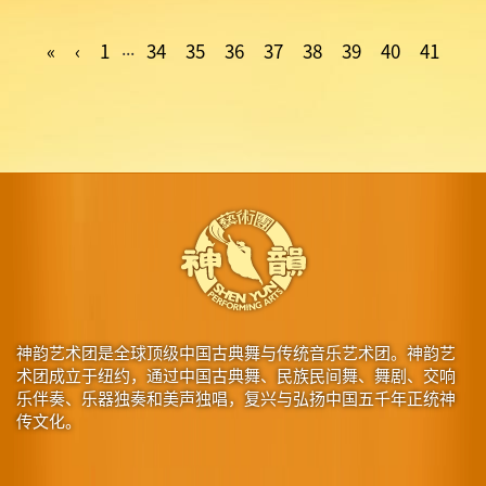
...
«
‹
1
34
35
36
37
38
39
40
41
神韵艺术团是全球顶级中国古典舞与传统音乐艺术团。神韵艺
术团成立于纽约，通过中国古典舞、民族民间舞、舞剧、交响
乐伴奏、乐器独奏和美声独唱，复兴与弘扬中国五千年正统神
传文化。