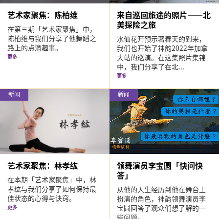
艺术家聚焦：陈柏维
来自巡回旅途的照片——北
美探险之旅
在第三期「艺术家聚焦」中，
陈柏维与我们分享了他舞蹈之
水仙花开预示著春天的到来，
路上的点滴趣事。
我们也开始了神韵2022年加拿
大站的巡演。在这集照片集锦
更多
中，我们分享了在北...
更多
新闻
新闻
艺术家聚焦：林孝纮
领舞演员李宝圆「快问快
答」
在本期「艺术家聚焦」中，林
孝纮与我们分享了如何保持最
从他的人生经历到他在舞台上
佳状态的心得与诀窍。
扮演的角色，神韵领舞演员李
宝圆回答了观众们想了解的一
更多
些问题。