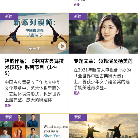
更多
新闻
新闻
神韵作品：《中国古典舞技
专题文章：领舞演员杨美莲
术技巧》系列节目（1～
在2021年新唐人电视台举办的
5）
「全世界中国古典舞大赛」
上，曾获少年女子组金奖的选
中国古典舞是五千年庞大中华
手杨美莲再次登...
文化基奠中，艺术体系里面的
一支肢体表演形式，也是世界
更多
上最完整、庞大的舞蹈体...
更多
新闻
新闻