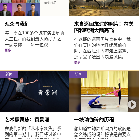
观众与我们
来自巡回旅途的照片：在美
国和欧洲大陆高飞
每一季在100多个城市演出是项
大工程，而我们最大的动力之
在这期的巡回图片集锦中，我
一就是你——每一位观...
们在美国的地标性建筑前拍
照，在西班牙的海滩上跳舞，
更多
还享受了法国的浪漫风情。
更多
新闻
新闻
艺术家聚焦：黄景洲
一块瑜伽砖的历程
在我们新的「艺术家聚焦」系
想知道神韵舞蹈演员的软度是
列的第一期中，我们将讨论中
怎么练成的吗？秘诀是需要点