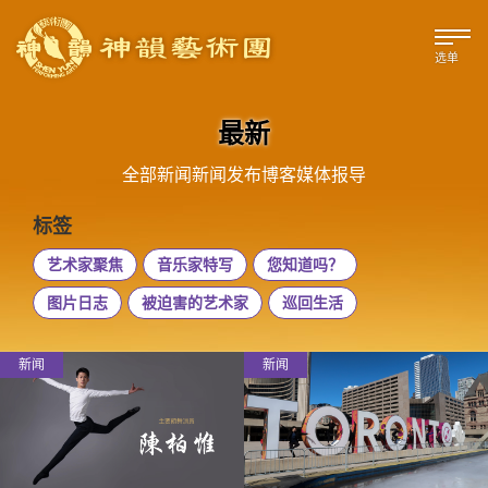
选单
最新
全部
新闻
新闻发布
博客
媒体报导
标签
艺术家聚焦
音乐家特写
您知道吗？
图片日志
被迫害的艺术家
巡回生活
新闻
新闻