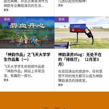
国古典舞，并走近黄景洲作为
儿团队配合的精神！
神韵专业舞蹈演员的生活...
更多
更多
新闻
新闻
「神韵作品」之飞天大学学
神韵演员Vlog：无处不在
生作品集（一）
的「排练厅」 （2月至3
月）
飞天大学学生的视频作品是
「神韵作品」网站上非常活
在巡回演出的旅途中，任何意
泼、有趣的一部分。
想不到的地方都可以成为神韵
舞蹈演员的排练室。
更多
更多