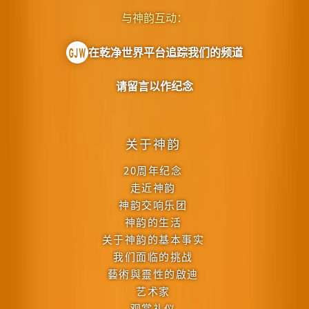
与神韵互动：
在乾净世界平台追踪我们的频道
请留言以作纪念
关于神韵
20周年纪念
走近神韵
神韵交响乐团
神韵的生活
关于神韵的基本事实
我们面临的挑战
藝術與靈性的啟迪
艺术家
观赏礼仪