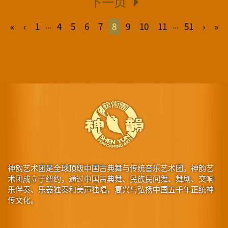
下一页
...
...
«
‹
1
4
5
6
7
8
9
10
11
51
›
»
神韵艺术团是全球顶级中国古典舞与传统音乐艺术团。神韵艺
术团成立于纽约，通过中国古典舞、民族民间舞、舞剧、交响
乐伴奏、乐器独奏和美声独唱，复兴与弘扬中国五千年正统神
传文化。