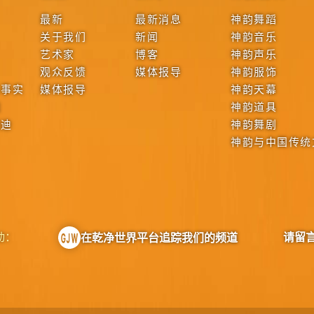
最新
最新消息
神韵舞蹈
关于我们
新闻
神韵音乐
艺术家
博客
神韵声乐
观众反馈
媒体报导
神韵服饰
本事实
媒体报导
神韵天幕
战
神韵道具
啟迪
神韵舞剧
神韵与中国传统
动：
请留
在乾净世界平台追踪我们的频道