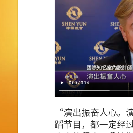
“演出振奋人心。
蹈节目，都一定经