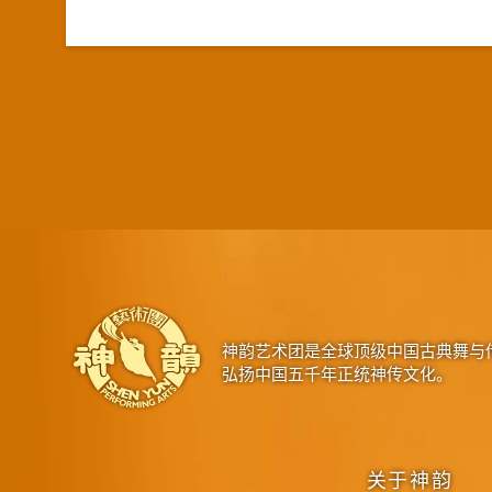
神韵艺术团是全球顶级中国古典舞与
弘扬中国五千年正统神传文化。
关于神韵