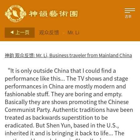
选单
>
上一页
观众反馈
Mr. Li
神韵 观众反馈: Mr. Li, Business traveler from Mainland China
“It is only outside China that I could find a
performance like this... The TV shows and stage
performances in China are mostly modern and
fashionable stuff. They are boring and empty.
Basically they are shows promoting the Chinese
Communist Party. Authentic traditions have been
treated as backwards superstition to be
eradicated. But Shen Yun, based in the U.S.,
inherited it and is bringing it back to life... The