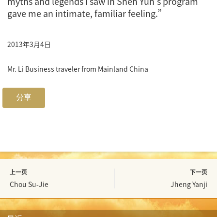
myths and legends I saw in Shen Yun's program
gave me an intimate, familiar feeling.”
2013年3月4日
Mr. Li
Business traveler from Mainland China
分享
上一页
下一页
Chou Su-Jie
Jheng Yanji