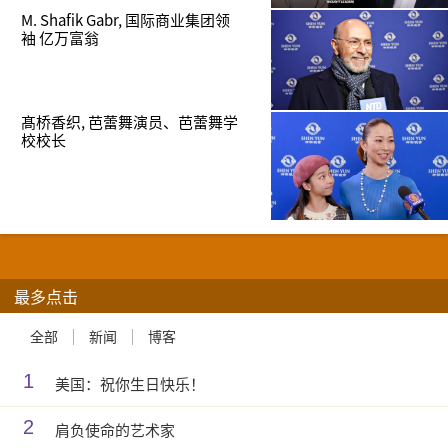
M. Shafik Gabr, 国际商业集团领
袖 亿万富翁
髙桥香织, 芭蕾舞演员、芭蕾舞学
校校长
最多点击
全部
新闻
博客
1
美国：祝你生日快乐！
2
肩负使命的艺术家