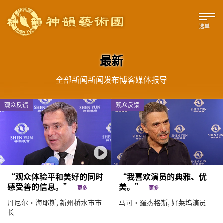
选单
最新
全部
新闻
新闻发布
博客
媒体报导
观众反馈
观众反馈
“观众体验平和美好的同时
“我喜欢演员的典雅、优
感受善的信息。”
美。”
更多
更多
丹尼尔‧海耶斯,
新州桥水市市
马可·羅杰格斯,
好莱坞演员
长