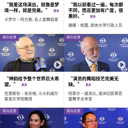
“我爱这场演出，就像是梦
“我以前看过一遍，每次都
境一样，就是完美。”
不同，而且更加有广度，很
更多
美好。”
更多
卡罗尔·阿方索,
名人堂舞蹈家
唐娜·帕蕾,
退休大学行政人员
观众反馈
观众反馈
“神韵给予整个世界巨大希
“演员的舞蹈技艺完美无
望。”
缺。”
更多
更多
克里斯钦‧安庆格,
义大利威尔
阿索尔‧威洛比,
澳洲切凯蒂芭
第音乐学院教授
蕾舞学派考官
观众反馈
观众反馈