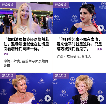
观众反馈
观众反馈
“舞蹈演员舞步轻盈飘然若
“他们看起来不像在表演，
仙，整场演出就像在仙境里
看来像平时就是这样，只是
面看著她们跳舞一样。”
碰巧被我们看见了。”
更多
更多
罗锦·拉赫曼尼,
音乐人
珍妮‧拜克,
芭蕾舞导师及编舞
评审
观众反馈
观众反馈