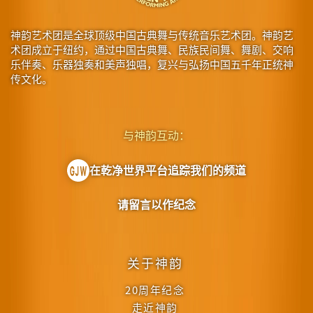
神韵艺术团是全球顶级中国古典舞与传统音乐艺术团。神韵艺
术团成立于纽约，通过中国古典舞、民族民间舞、舞剧、交响
乐伴奏、乐器独奏和美声独唱，复兴与弘扬中国五千年正统神
传文化。
与神韵互动：
在乾净世界平台追踪我们的频道
请留言以作纪念
关于神韵
20周年纪念
走近神韵