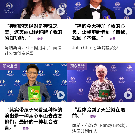
“神韵的美绝对是神性之
“神韵今天掸净了我的心
美，这美丽已经超越了我的
灵，让我重新看到了自我，
感知功能。”
找回了本性。”
更多
更多
阿纳斯塔西亚‧阿丹斯,
平面设
John Ching,
华裔投资家
计公司创意总监
观众反馈
观众反馈
“其实带孩子来看这种神韵
“我体验到了天堂就在眼
演出是一种从心里面去改变
前。”
更多
他们，最好的一种机会教
南希‧布洛克 (Nancy Brock),
育。”
更多
演员兼制作人