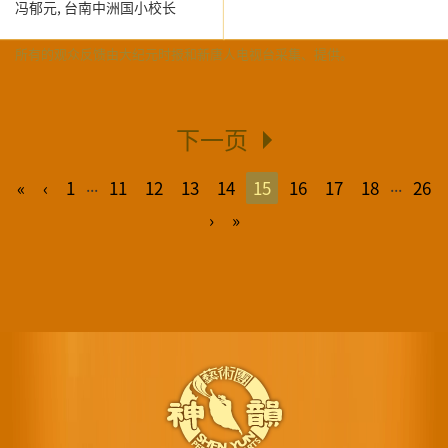
冯郁元,
台南中洲国小校长
所有的观众反馈由大纪元时报和新唐人电视台采集、提供。
下一页
...
...
«
‹
1
11
12
13
14
15
16
17
18
26
›
»