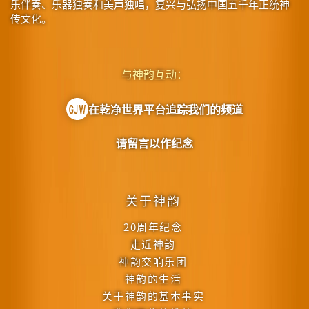
乐伴奏、乐器独奏和美声独唱，复兴与弘扬中国五千年正统神
传文化。
与神韵互动：
在乾净世界平台追踪我们的频道
请留言以作纪念
关于神韵
20周年纪念
走近神韵
神韵交响乐团
神韵的生活
关于神韵的基本事实