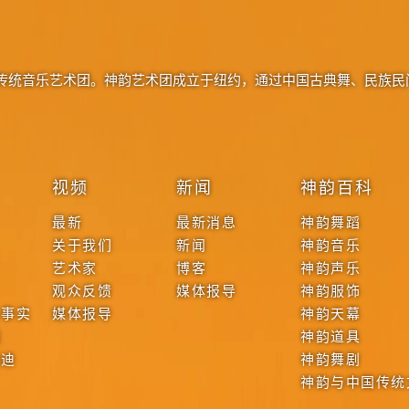
传统音乐艺术团。神韵艺术团成立于纽约，通过中国古典舞、民族民
视频
新闻
神韵百科
最新
最新消息
神韵舞蹈
关于我们
新闻
神韵音乐
艺术家
博客
神韵声乐
观众反馈
媒体报导
神韵服饰
本事实
媒体报导
神韵天幕
战
神韵道具
啟迪
神韵舞剧
神韵与中国传统