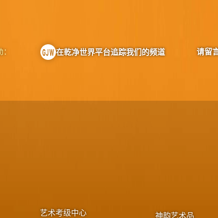
动：
请留
在乾净世界平台追踪我们的频道
艺术考级中心
神韵艺术品