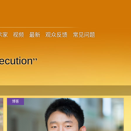
术家
视频
最新
观众反馈
常见问题
”
ecution
博客