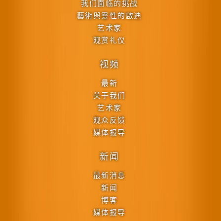
我们面临的挑战
藝術與靈性的啟迪
艺术家
观赏礼仪
视频
最新
关于我们
艺术家
观众反馈
媒体报导
新闻
最新消息
新闻
博客
媒体报导