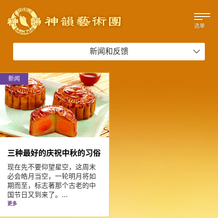
选单
新闻和反馈
新闻
三种最好的庆祝中秋的习俗
现在先不要仰望星空，这周末
必会皓月当空，一轮明月将如
期而至，标志著那个古老的中
国节日又到来了。...
更多