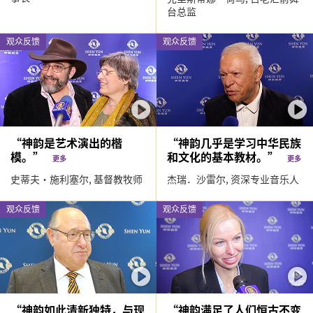
台总监
观众反馈
观众反馈
“神韵是艺术演出的楷
“神韵几乎是学习中华民族
模。”
和文化的基本教材。”
更多
更多
史蒂夫·施利塞尔,
基督教牧师
杰瑞．沙雷尔,
资深专业音乐人
观众反馈
观众反馈
“神韵如此清新独特，与现
“神韵满足了人们恒古不变