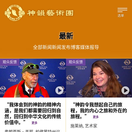
选单
最新
全部
新闻
新闻发布
博客
媒体报导
观众反馈
观众反馈
“我体会到的神韵的精神内
“神韵令我想起自己的旅
涵，是我们都需要回归到自
程，我的内心之旅和外在的
然，回归到中华文化的传统
旅程。”
更多
价值中。”
更多
施莱纳,
艺术家
弗朗西斯‧盖耶,
前佛蒙特州议