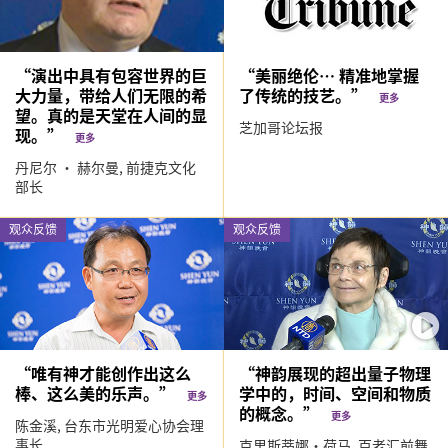
“演出中具有包容世界的巨
“美丽绝伦… 精准地掌握
大力量，带给人们无限的希
了传统的技艺。”
更多
望。真的是天堂在人间的显
芝加哥论坛报
现。”
更多
丹尼尔 · 赫尔曼,
前捷克文化
部长
观众反馈
观众反馈
“唯有神才能创作出这么
“神韵展现的超出量子物理
棒、这么美的乐声。”
学中的，时间、空间和物质
更多
的概念。”
更多
陈金溪,
台东市光明爱心协会理
事长
克里斯蒂娜·荷马,
百老汇前舞