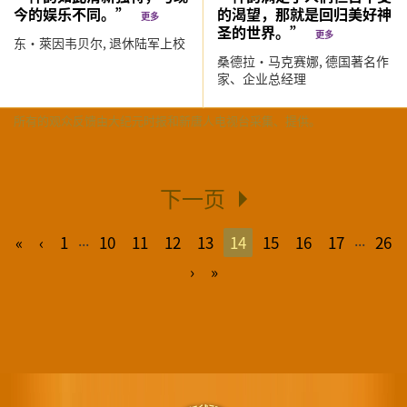
今的娱乐不同。”
的渴望，那就是回归美好神
更多
圣的世界。”
更多
东·萊因韦贝尔,
退休陆军上校
桑德拉‧马克赛娜,
德国著名作
家、企业总经理
所有的观众反馈由大纪元时报和新唐人电视台采集、提供。
下一页
...
...
«
‹
1
10
11
12
13
14
15
16
17
26
›
»