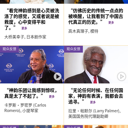
“看完神韵感到是心灵被洗
“仿彿历史的传统一点点的
涤了的感觉，又或者说是被
被唤醒，让我看到了中国古
救度，心中变得平和
代真正的历史。”
更多
了。”
更多
高木真理子,
模特
大桥美幸子,
日本剧作家
观众反馈
观众反馈
“神韵乐团让我感到惊叹，
“无论任何时候、在任何国
真是太了不起了。”
家，神韵有表演，我都会去
更多
追寻。”
更多
卡罗斯‧罗密罗 (Carlos
Romero),
小提琴家
拉里‧帕默尔 (Larry Palmer),
美国国务院代理副助卿