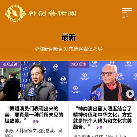
选单
最新
全部
新闻
新闻发布
博客
媒体报导
观众反馈
观众反馈
“舞蹈演员们表现出来的
“神韵演出最大限度结合了
美，那真是一种前所未见的
精神价值和中华文化，方式
极致美。”
就是把个人修为和文化完美
更多
融合。”
更多
李源,
大韩皇室文化院总裁、皇
嗣孙
穆斯塔法‧达达（Mustafah