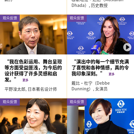
Dhada）,
历史教授
观众反馈
观众反馈
“我在色彩运用、舞台呈现
“演出中的每一个细节充满
等方面受益匪浅，为今后的
了喜悦和各种情感，真的令
设计获得了许多灵感和启
我印象深刻。”
更多
发。”
更多
戴比‧杜宁（Debbe
Dunning）,
女演员
平野湟太郎,
日本著名设计师
观众反馈
观众反馈