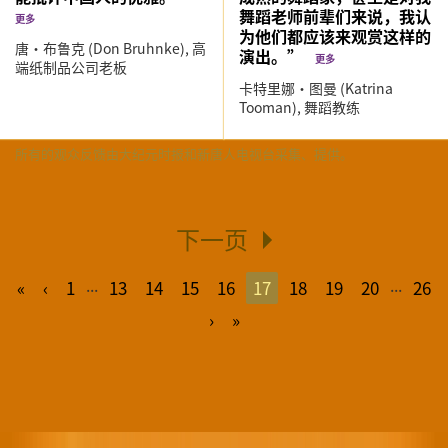
舞蹈老师前辈们来说，我认
更多
为他们都应该来观赏这样的
唐‧布鲁克 (Don Bruhnke),
高
演出。”
更多
端纸制品公司老板
卡特里娜‧图曼 (Katrina
Tooman),
舞蹈教练
所有的观众反馈由大纪元时报和新唐人电视台采集、提供。
下一页
...
...
«
‹
1
13
14
15
16
17
18
19
20
26
›
»