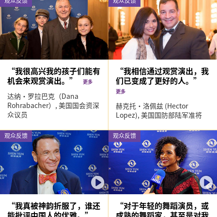
观众反馈
观众反馈
“我很高兴我的孩子们能有
“我相信通过观赏演出，我
机会来观赏演出。”
们已变成了更好的人。”
更多
更多
达纳‧罗拉巴克（Dana
Rohrabacher）,
美国国会资深
赫克托‧洛佩兹 (Hector
众议员
Lopez),
美国国防部陆军准将
观众反馈
观众反馈
“我真被神韵折服了，谁还
“对于年轻的舞蹈演员，或
能批评中国人的优雅。”
成熟的舞蹈家，甚至是对我